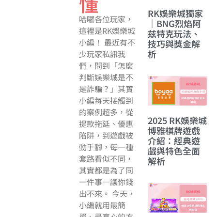
懂
RK娛樂城獨家
哈囉各位玩家，
｜BNG烈焰阿
這裡是RK娛樂城
兹特克玩法、
小編！ 最近有不
技巧與獎金解
析
少玩家私訊我
們，問到「怎麼
判斷娛樂城是不
是詐騙？」其實
小編每天接觸到
的案例超多，從
2025 RK娛樂城
提款拖延、優惠
博雅棋牌遊戲
陷阱，到遊戲被
介紹：經典遊
動手腳，每一種
戲與特色全面
套路看似不同，
解析
其實都是為了同
一件事—讓你錢
出不來。 今天，
小編就用最簡
單、最真心的方