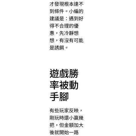
才發現根本達不
到條件。小編的
建議是：遇到好
得不合理的優
惠，先冷靜想
想，有沒有可能
是誘餌。
遊戲勝
率被動
手腳
有些玩家反映，
剛玩時還小贏幾
把，但金額加大
後就開始一路