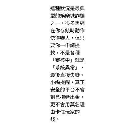
這種狀況是最典
型的娛樂城詐騙
之一。很多黑網
在你存錢時動作
快得嚇人，但只
要你一申請提
款，不是各種
「審核中」就是
「系統異常」，
最後直接失聯。
小編提醒，真正
安全的平台不會
刻意拖延出金，
更不會用莫名理
由卡住玩家的
錢。