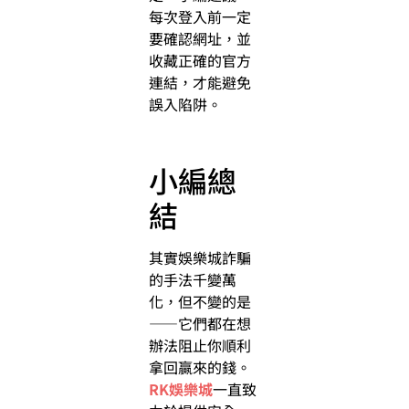
每次登入前一定
要確認網址，並
收藏正確的官方
連結，才能避免
誤入陷阱。
小編總
結
其實娛樂城詐騙
的手法千變萬
化，但不變的是
——它們都在想
辦法阻止你順利
拿回贏來的錢。
RK娛樂城
一直致