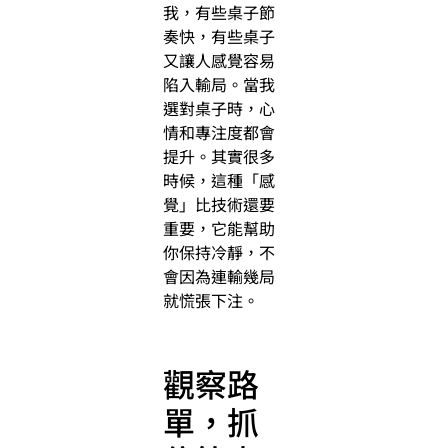
我，有些桌子節
奏快，有些桌子
又讓人感覺容易
陷入輸局。當我
選對桌子時，心
情和專注度都會
提升。其實很多
時候，這種「感
覺」比技術還要
重要，它能幫助
你保持冷靜，不
會因為連輸幾局
就慌張下注。
觀察路
單，抓