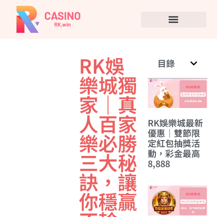
RK娛
目錄
樂城獨
家｜真
人百家
RK娛樂城最新
優惠｜雙節限
樂必勝
定紅包抽獎活
動，彩金最高
三大秘
8,888
訣，讓
你穩贏