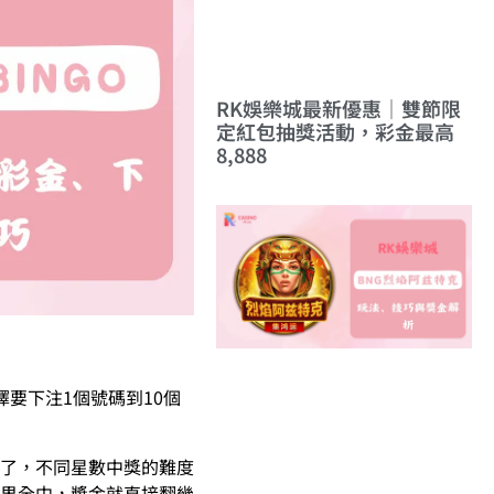
RK娛樂城最新優惠｜雙節限
定紅包抽獎活動，彩金最高
8,888
選擇要下注1個號碼到10個
了，不同星數中獎的難度
果全中，獎金就直接翻幾