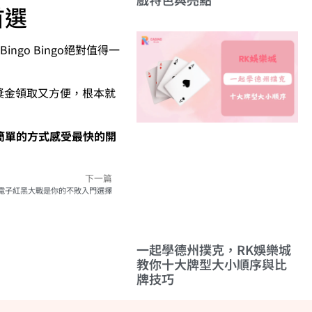
首選
o Bingo絕對值得一
獎金領取又方便，根本就
簡單的方式感受最快的開
下一篇
G電子紅黑大戰是你的不敗入門選擇
一起學德州撲克，RK娛樂城
教你十大牌型大小順序與比
牌技巧