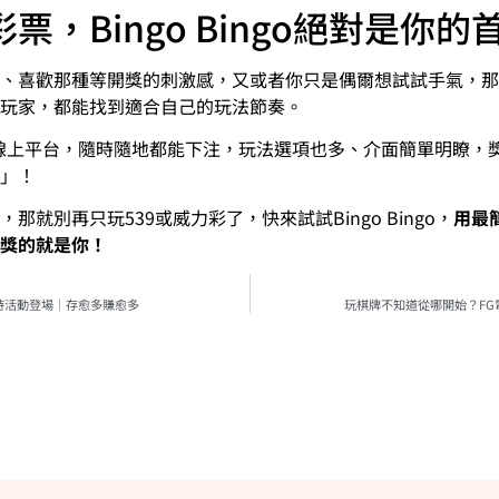
票，Bingo Bingo絕對是你的
喜歡那種等開獎的刺激感，又或者你只是偶爾想試試手氣，那Bing
玩家，都能找到適合自己的玩法節奏。
線上平台，隨時隨地都能下注，玩法選項也多、介面簡單明瞭，
」！
就別再只玩539或威力彩了，快來試試Bingo Bingo，
用最
獎的就是你！
時活動登場｜存愈多賺愈多
玩棋牌不知道從哪開始？F