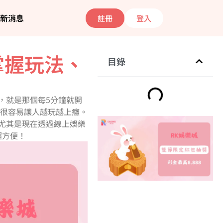
新消息
註冊
登入
｜掌握玩法、
目錄
錯，就是那個每5分鐘就開
很容易讓人越玩越上癮。
，尤其是現在透過線上娛樂
超方便！