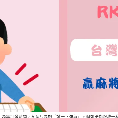
、過年打發時間，甚至只是想「試一下運氣」。但如果你跟我一