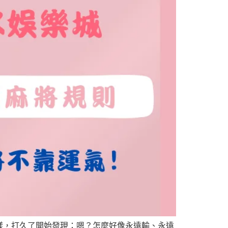
樣，打久了開始發現：嗯？怎麼好像永遠輸、永遠