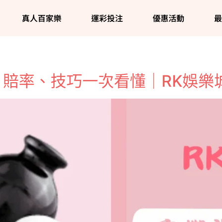
真人百家樂
運彩投注
優惠活動
最
賠率、技巧一次看懂｜RK娛樂