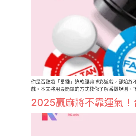
你是否聽過「番攤」這款經典博彩遊戲，卻始終
戲。本文將用最簡單的方式教你了解番攤規則、
2025贏麻將不靠運氣