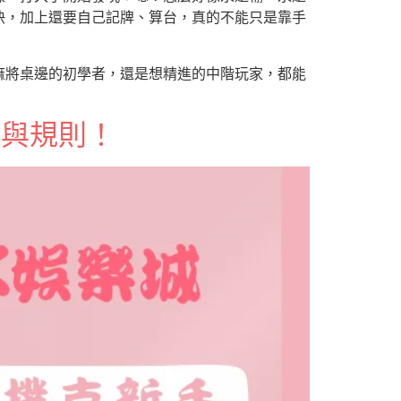
快，加上還要自己記牌、算台，真的不能只是靠手
麻將桌邊的初學者，還是想精進的中階玩家，都能
法與規則！