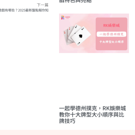
下一篇
遊戲有哪些？2025最新盤點報你知
一起學德州撲克，RK娛樂城
教你十大牌型大小順序與比
牌技巧