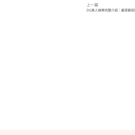
上一篇
DG真人娛樂完整介紹｜最受歡迎