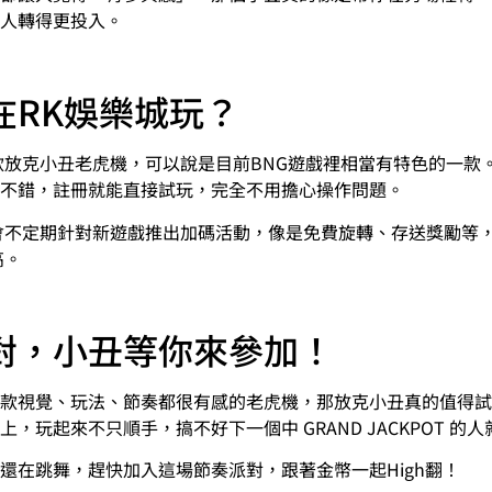
人轉得更投入。
在RK娛樂城玩？
放克小丑老虎機，可以說是目前BNG遊戲裡相當有特色的一款。
不錯，註冊就能直接試玩，完全不用擔心操作問題。
會不定期針對新遊戲推出加碼活動，像是免費旋轉、存送獎勵等
高。
對，小丑等你來參加！
款視覺、玩法、節奏都很有感的老虎機，那放克小丑真的值得試
，玩起來不只順手，搞不好下一個中 GRAND JACKPOT 的
還在跳舞，趕快加入這場節奏派對，跟著金幣一起High翻！