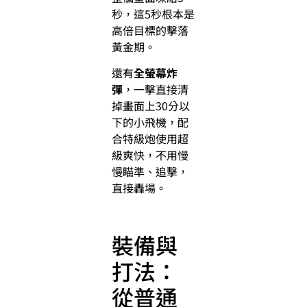
秒，這5秒根本是
高倍目標的擊落
黃金期。
還有
全螢幕炸
彈
，一擊直接清
掉畫面上30分以
下的小飛機，配
合特級炮使用超
級爽快，不用慢
慢瞄準、追擊，
直接轟場。
裝備與
打法：
從普通