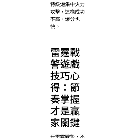
特級炮集中火力
攻擊，這樣成功
率高、爆分也
快。
雷霆戰
警遊戲
技巧心
得：節
奏掌握
才是贏
家關鍵
玩雷霆戰警，不