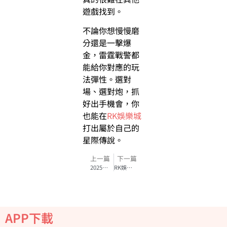
遊戲找到。
不論你想慢慢磨
分還是一擊爆
金，雷霆戰警都
能給你對應的玩
法彈性。選對
場、選對炮，抓
好出手機會，你
也能在
RK娛樂城
打出屬於自己的
星際傳說。
上一篇
下一篇
2025必玩UU電子惡魔卡牌！暗黑風格老虎機玩法一次看懂
RK娛樂城帶你認識百家樂，玩法規則、下注教學與歷史演變介紹
APP下載