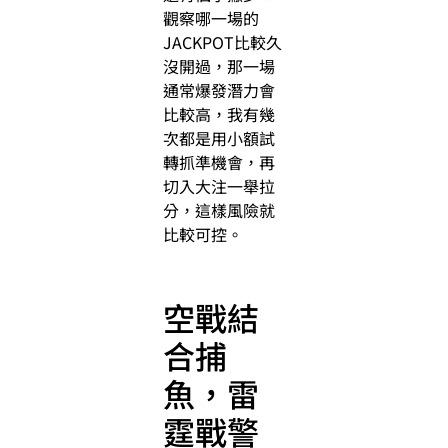
觀察哪一場的
JACKPOT比較久
沒開過，那一場
通常爆發潛力會
比較高，我有幾
次都是用小額試
轉抓準機會，再
切入大注一舉拉
分，這樣風險就
比較可控。
空戰結
合捕
魚，雷
霆戰警