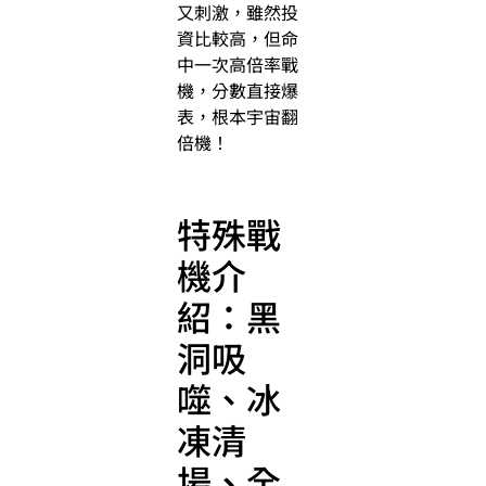
又刺激，雖然投
資比較高，但命
中一次高倍率戰
機，分數直接爆
表，根本宇宙翻
倍機！
特殊戰
機介
紹：黑
洞吸
噬、冰
凍清
場、全