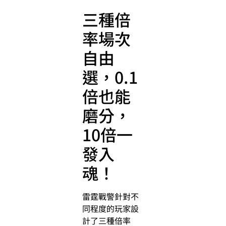
三種倍
率場次
自由
選，0.1
倍也能
磨分，
10倍一
發入
魂！
雷霆戰警針對不
同程度的玩家設
計了三種倍率