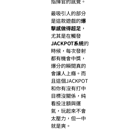
指揮官的感覺。
最吸引人的部分
是這款遊戲的
爆
擊感做得超足
，
尤其是在觸發
JACKPOT系統
的
時候，每次發射
都有機會中獎，
爆分的瞬間真的
會讓人上癮。而
且這個JACKPOT
和你有沒有打中
目標沒關係，純
看投注額與運
氣，玩起來不會
太壓力，但一中
就是爽。