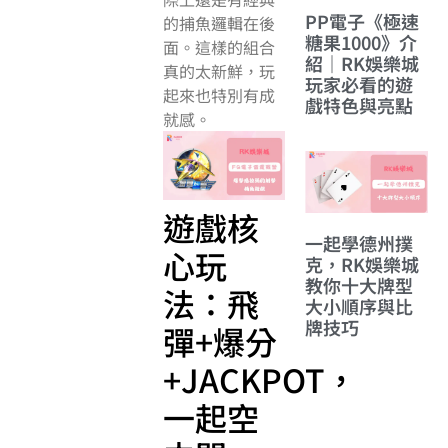
PP電子《極速
的捕魚邏輯在後
糖果1000》介
面。這樣的組合
紹｜RK娛樂城
真的太新鮮，玩
玩家必看的遊
起來也特別有成
戲特色與亮點
就感。
遊戲核
一起學德州撲
心玩
克，RK娛樂城
教你十大牌型
法：飛
大小順序與比
牌技巧
彈+爆分
+JACKPOT，
一起空