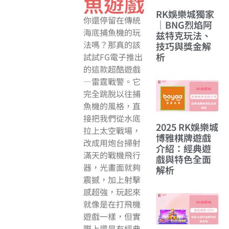
魚遊戲
RK娛樂城獨家
你還停留在傳統
｜BNG烈焰阿
海底捕魚機的玩
兹特克玩法、
法嗎？那真的該
技巧與獎金解
析
試試FG電子推出
的這款超酷遊戲
—雷霆戰警。它
完全跳脫以往捕
魚機的風格，直
接把我們從水底
2025 RK娛樂城
拉上太空戰場，
博雅棋牌遊戲
改成用炮台掃射
介紹：經典遊
滿天的戰機飛行
戲與特色全面
器，光畫面就夠
解析
震撼，加上射擊
感超強，玩起來
就像是在打飛機
遊戲一樣，但實
際上還是有經典