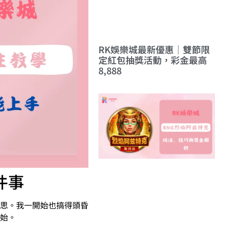
RK娛樂城最新優惠｜雙節限
定紅包抽獎活動，彩金最高
8,888
件事
思。我一開始也搞得頭昏
始。