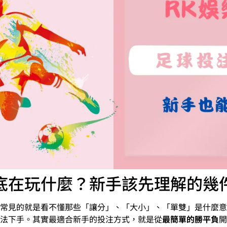
底在玩什麼？新手該先理解的幾
常見的就是看不懂那些「讓分」、「大小」、「單雙」是什麼意
法下手。其實最適合新手的投注方式，就是從
最簡單的勝平負
開