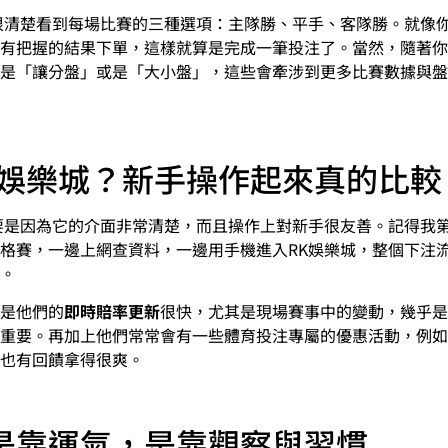
很清楚看到每場比賽的三種選項：主隊勝、平手、客隊勝。就像
有把握的結果下單，這樣就算是完成一筆投注了。當然，隨著你
是「讓分盤」或是「大小盤」，這些會牽涉到更多比賽數據與盤
K娛樂城？新手操作起來真的比較
要是因為它的介面非常清楚，而且操作上對新手很友善。記得我
格賽，一邊上網查資料，一邊用手機進入RK娛樂城，整個下注
。
是他們的
即時賠率更新
很快，尤其是現場賽事中的變動，幾乎是
重要。再加上他們常常會有一些體育投注專屬的優惠活動，例如
也有回饋拿得很爽。
是靠運氣，是靠觀察與習慣