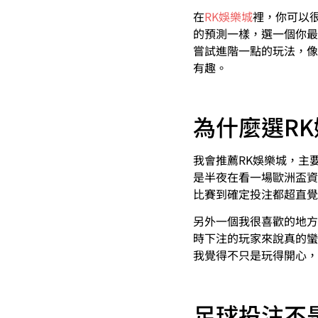
在
RK娛樂城
裡，你可以
的預測一樣，選一個你最
嘗試進階一點的玩法，像
有趣。
為什麼選R
我會推薦RK娛樂城，主
是半夜在看一場歐洲盃資
比賽到確定投注都超直覺
另外一個我很喜歡的地方
時下注的玩家來說真的蠻
我覺得不只是玩得開心，
足球投注不