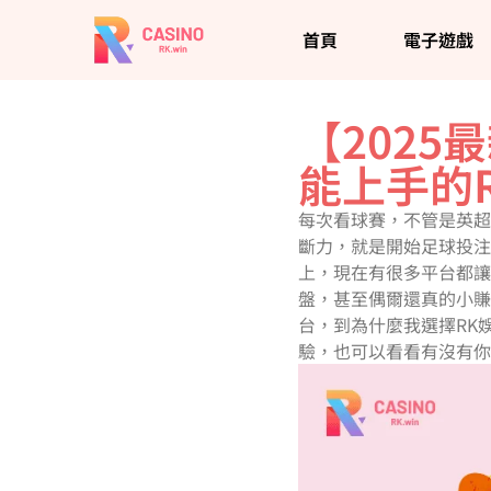
首頁
電子遊戲
【202
能上手的
每次看球賽，不管是英超
斷力，就是開始足球投注
上，現在有很多平台都讓
盤，甚至偶爾還真的小賺
台，到為什麼我選擇RK
驗，也可以看看有沒有你