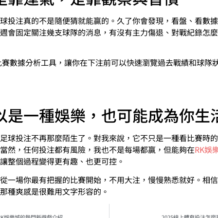
球投注真的不是隨便猜就能贏的。久了你會發現，看盤、看數據
週會固定關注幾支球隊的消息，有沒有主力傷退、對戰紀錄怎麼
比賽數據分析工具，讓你在下注前可以快速瀏覽過去戰績和球隊
以是一種娛樂，也可能成為你生
足球投注不再那麼陌生了。對我來說，它不只是一種看比賽時的
當然，任何投注都有風險，我也不是每場都贏，但能夠在
RK娛
讓整個過程變得更有趣、也更可控。
從一場你最有把握的比賽開始，不用大注，慢慢熟悉就好。相信
那種爽感是很難用文字形容的。
RK娛樂城的熱門新遊戲介紹
2025線上體育投注怎