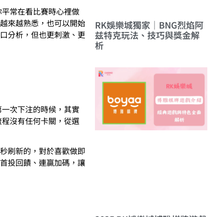
你平常在看比賽時心裡做
越來越熟悉，也可以開始
RK娛樂城獨家｜BNG烈焰阿
口分析，但也更刺激、更
兹特克玩法、技巧與獎金解
析
第一次下注的時候，其實
流程沒有任何卡關，從選
秒刷新的，對於喜歡做即
首投回饋、連贏加碼，讓