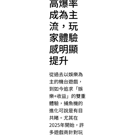
高爆率
成為主
流，玩
家體驗
感明顯
提升
從過去以娛樂為
主的機台遊戲，
到如今追求「娛
樂+收益」的雙重
體驗，捕魚機的
進化可說是有目
共睹。尤其在
2025年開始，許
多遊戲商針對玩