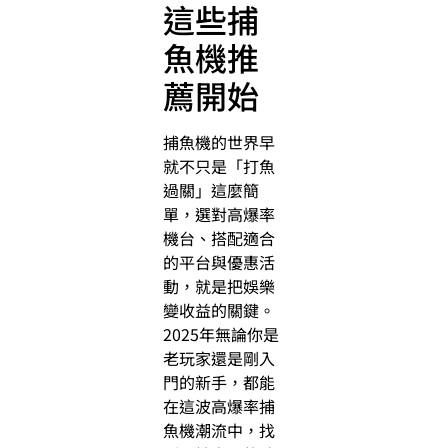
這些捕
魚機推
薦開始
捕魚機的世界早
就不只是「打魚
過關」這麼簡
單，選對高爆率
機台、搭配適合
的平台與優惠活
動，就是把娛樂
變收益的關鍵。
2025年無論你是
老玩家還是剛入
門的新手，都能
在這波高爆率捕
魚機潮流中，找