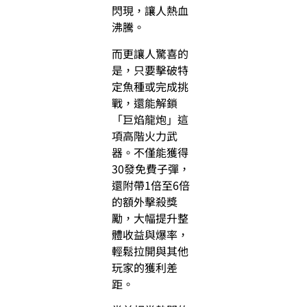
閃現，讓人熱血
沸騰。
而更讓人驚喜的
是，只要擊破特
定魚種或完成挑
戰，還能解鎖
「巨焰龍炮」這
項高階火力武
器。不僅能獲得
30發免費子彈，
還附帶1倍至6倍
的額外擊殺獎
勵，大幅提升整
體收益與爆率，
輕鬆拉開與其他
玩家的獲利差
距。