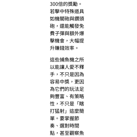
300倍的獎勵。
若擊中特殊道具
如機關砲與鑽頭
砲，還能觸發免
費子彈與額外爆
擊機會，大幅提
升賺錢效率。
這些捕魚機之所
以能讓人愛不釋
手，不只是因為
容易中獎，更因
為它們的玩法足
夠豐富、有策略
性，不只是「瞎
打猛射」這麼簡
單。要掌握節
奏、選對時間
點，甚至觀察魚