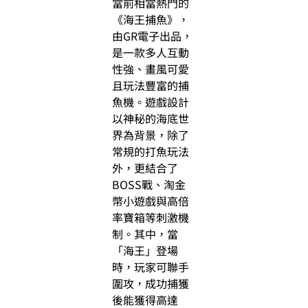
當前相當熱門的
《海王捕魚》，
由GR電子出品，
是一款多人互動
性強、畫風可愛
且玩法豐富的捕
魚機。遊戲設計
以神秘的海底世
界為背景，除了
常規的打魚玩法
外，更結合了
BOSS戰、淘金
幣小遊戲與高倍
率寶箱等刺激機
制。其中，當
「海王」登場
時，玩家可聯手
圍攻，成功捕獲
後能獲得高達