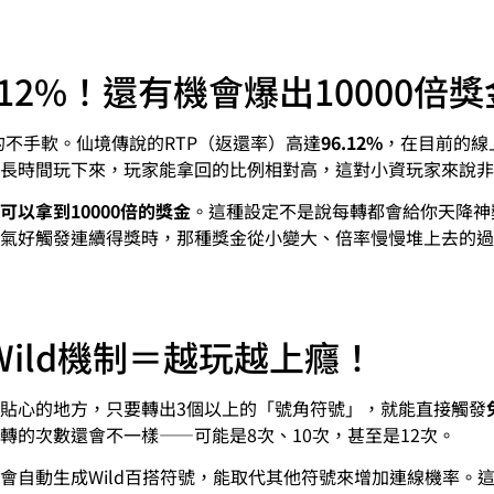
.12%！還有機會爆出10000倍獎
的不手軟。仙境傳說的RTP（返還率）高達
96.12%
，在目前的線
長時間玩下來，玩家能拿回的比例相對高，這對小資玩家來說非
可以拿到10000倍的獎金
。這種設定不是說每轉都會給你天降神
氣好觸發連續得獎時，那種獎金從小變大、倍率慢慢堆上去的過
ild機制＝越玩越上癮！
貼心的地方，只要轉出3個以上的「號角符號」，就能直接觸發
轉的次數還會不一樣——可能是8次、10次，甚至是12次。
會自動生成Wild百搭符號，能取代其他符號來增加連線機率。