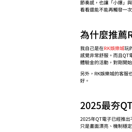
節奏感，也讓「小爆」與
看看還能不能再觸發一次
為什麼推薦
我自己是在
RK娛樂城
玩
感覺非常舒服。而且QT
體驗金的活動，對剛開始
另外，RK娛樂城的客服
好。
2025最夯
2025年QT電子已經
只是畫面漂亮、機制穩定