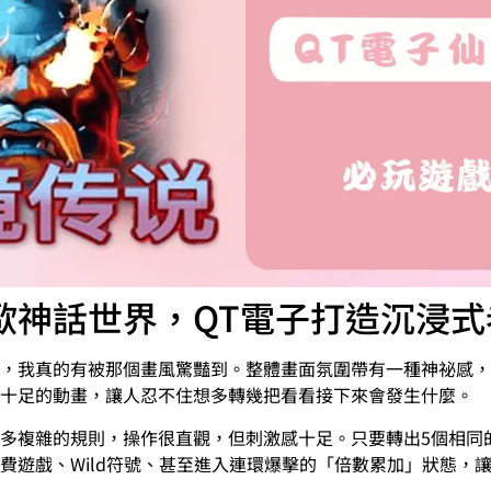
歐神話世界，QT電子打造沉浸式
，我真的有被那個畫風驚豔到。整體畫面氛圍帶有一種神祕感，
十足的動畫，讓人忍不住想多轉幾把看看接下來會發生什麼。
多複雜的規則，操作很直觀，但刺激感十足。只要轉出5個相同
費遊戲、Wild符號、甚至進入連環爆擊的「倍數累加」狀態，