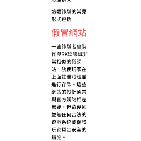
這類詐騙的常見
形式包括：
假冒網站
一些詐騙者會製
作與RK娛樂城非
常相似的假網
站，誘使玩家在
上面註冊賬號並
進行存款。這些
網站的設計通常
與官方網站相差
無幾，但背後卻
並無任何合法的
遊戲系統或保證
玩家資金安全的
措施。