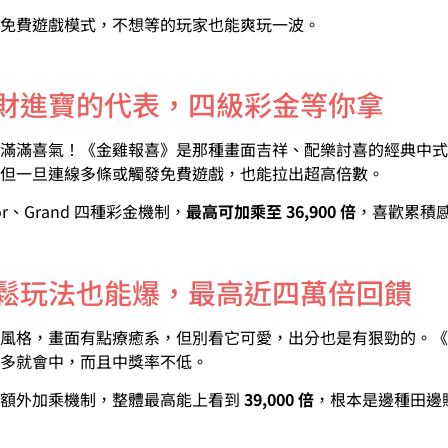
免費遊戲模式，不想等的玩家也能爽玩一波。
財進寶的代表，四級彩金等你拿
滿滿喜氣！《金雞報喜》是那種畫面吉祥、配樂討喜的經典中式
但一旦連線多條或觸發免費遊戲，也能拉出超高倍數。
jor、Grand 四種彩金機制，
最高可加乘至 36,900 倍
，喜歡累積
鬆玩法也能爆，最高近四萬倍回饋
風格，畫面有點療癒系，但別看它可愛，出分也是有狠勁的。《
多就會中，而且中獎率不低。
有額外加乘機制，整體最高能上看到
39,000 倍
，根本是邊種田邊