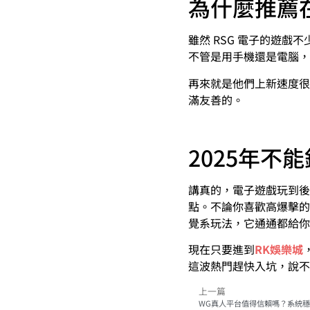
為什麼推薦在
雖然 RSG 電子的遊戲
不管是用手機還是電腦，
再來就是他們上新速度很
滿友善的。
2025年不
講真的，電子遊戲玩到後
點。不論你喜歡高爆擊的
覺系玩法，它通通都給你
現在只要進到
RK娛樂城
這波熱門趕快入坑，說不
上一篇
WG真人平台值得信賴嗎？系統