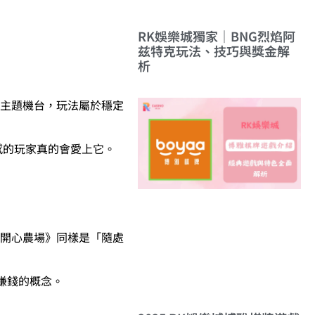
RK娛樂城獨家｜BNG烈焰阿
兹特克玩法、技巧與獎金解
析
主題機台，玩法屬於穩定
感的玩家真的會愛上它。
開心農場》同樣是「隨處
賺錢的概念。