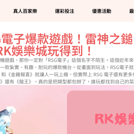
真人百家樂
運彩投注
優惠活動
最
RSG電子爆款遊戲！雷神之
RK娛樂城玩得到！
機遊戲，那你一定對「RSG電子」這個名字不陌生。這個近年
一款紮實、有趣、耐玩的爆款機台。從畫面到玩法，RSG電子
》和《金雞報喜》就讓人一玩上癮，但實際上 RSG 電子還有更
》還有《龍王》，真的是把類型都包辦了，誰玩都找到自己的菜