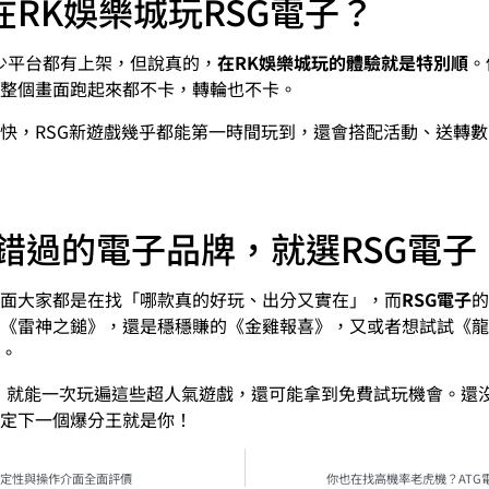
RK娛樂城玩RSG電子？
不少平台都有上架，但說真的，
在RK娛樂城玩的體驗就是特別順
。
整個畫面跑起來都不卡，轉輪也不卡。
快，RSG新遊戲幾乎都能第一時間玩到，還會搭配活動、送轉
能錯過的電子品牌，就選RSG電子
面大家都是在找「哪款真的好玩、出分又實在」，而
RSG電子
的
《雷神之鎚》，還是穩穩賺的《金雞報喜》，又或者想試試《龍
。
，就能一次玩遍這些超人氣遊戲，還可能拿到免費試玩機會。還
定下一個爆分王就是你！
穩定性與操作介面全面評價
你也在找高機率老虎機？ATG