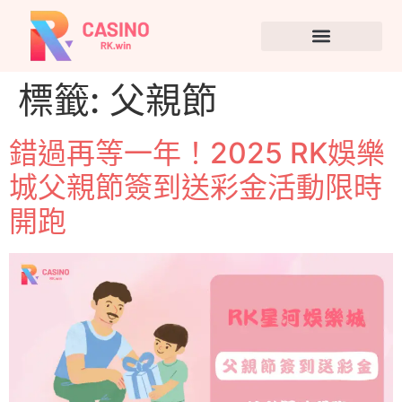
標籤:
父親節
錯過再等一年！2025 RK娛樂
城父親節簽到送彩金活動限時
開跑