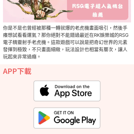
你是不是也曾經被那種一轉就爆的老虎機畫面吸引，然後手
癢想試看看運氣？那你絕對不能錯過最近在RK娛樂城的RSG
電子精靈射手老虎機。這款遊戲可以說是把奇幻世界的元素
發揮到極致，不只畫面細緻，玩法設計也相當有層次，讓人
玩起來非常過癮。
APP下載