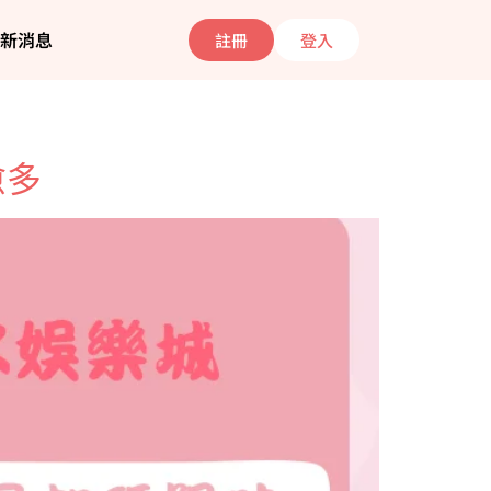
新消息
註冊
登入
愈多