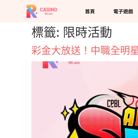
首頁
電子遊戲
標籤:
限時活動
彩金大放送！中職全明