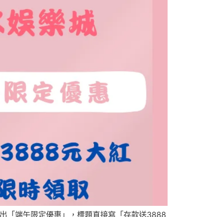
出「端午限定優惠」，標題直接寫「存款送3888