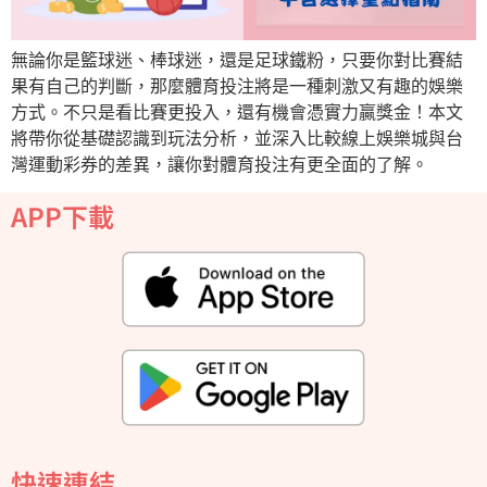
無論你是籃球迷、棒球迷，還是足球鐵粉，只要你對比賽結
果有自己的判斷，那麼體育投注將是一種刺激又有趣的娛樂
方式。不只是看比賽更投入，還有機會憑實力贏獎金！本文
將帶你從基礎認識到玩法分析，並深入比較線上娛樂城與台
灣運動彩券的差異，讓你對體育投注有更全面的了解。
APP下載
快速連結