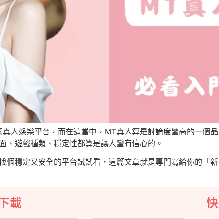
觸真人娛樂平台，而在這當中，MT真人算是討論度蠻高的一個
介面、遊戲種類、穩定性都算是讓人蠻有信心的。
想找個穩定又安全的平台試試看，這篇文章就是專門寫給你的「新
P下載
快