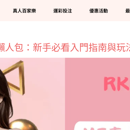
真人百家樂
運彩投注
優惠活動
最
平台懶人包：新手必看入門指南與玩