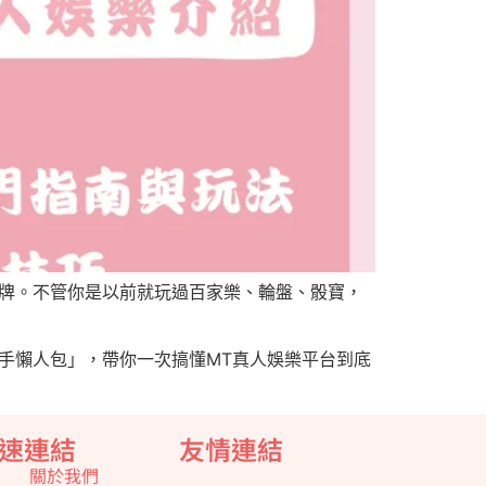
品牌。不管你是以前就玩過百家樂、輪盤、骰寶，
手懶人包」，帶你一次搞懂MT真人娛樂平台到底
速連結
友情連結
關於我們