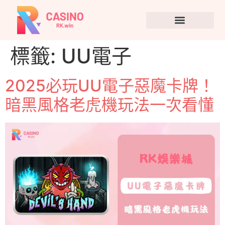
標籤:
UU電子
2025必玩UU電子惡魔卡牌！
暗黑風格老虎機玩法一次看懂