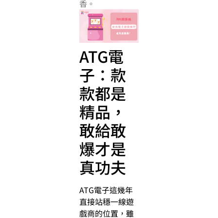
香。
ATG電
子：款
款都是
精品，
敢給敢
爆才是
真功夫
ATG電子這幾年
直接站穩一線遊
戲商的位置，雖