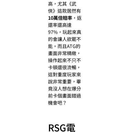
高，尤其《武
俠》這款居然有
10萬倍賠率
，返
還率還高達
97%，玩起來真
的會讓人欲罷不
能。而且ATG的
畫面非常精緻，
操作起來不只不
卡頓還很流暢，
這對重度玩家來
說非常重要，畢
竟沒人想在爆分
前卡個畫面錯過
機會吧？
RSG電