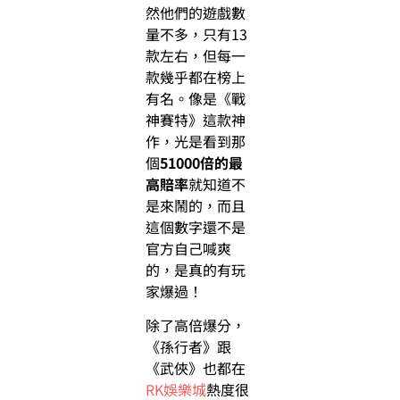
然他們的遊戲數
量不多，只有13
款左右，但每一
款幾乎都在榜上
有名。像是《戰
神賽特》這款神
作，光是看到那
個
51000倍的最
高賠率
就知道不
是來鬧的，而且
這個數字還不是
官方自己喊爽
的，是真的有玩
家爆過！
除了高倍爆分，
《孫行者》跟
《武俠》也都在
RK娛樂城
熱度很