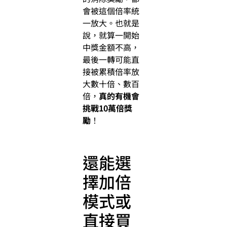
會被這個倍率統
一放大。也就是
說，就算一開始
中獎金額不高，
最後一轉可能直
接被累積倍率放
大數十倍、數百
倍，
真的有機會
挑戰10萬倍獎
勵
！
還能選
擇加倍
模式或
直接買