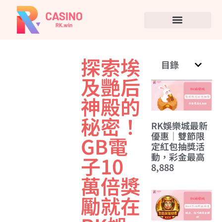
探索埃
目錄
及艷后
神殿的
秘密！
RK娛樂城最新
優惠｜雙節限
GB電
定紅包抽獎活
動，彩金最高
子10
8,888
萬倍獎
勵就在