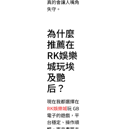
真的會讓人嘴角
失守。
為什麼
推薦在
RK娛樂
城玩埃
及艷
后？
現在我都選擇在
RK娛樂城
玩 GB
電子的遊戲，平
台穩定、操作順
暢，而且畫質支