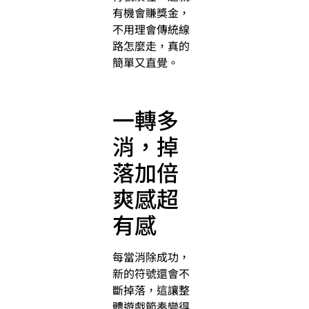
有機會賺獎金，
不用理會傳統線
路怎麼走，真的
簡單又直覺。
一轉多
消，掉
落加倍
爽感超
有感
每當消除成功，
新的符號還會不
斷掉落，這讓整
體遊戲節奏變得