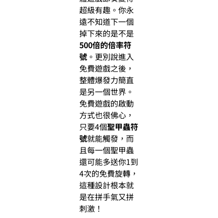
超級有趣。你永
遠不知道下一個
掉下來的是不是
500倍的倍率符
號
。更別說進入
免費遊戲之後，
整體爆發力簡直
是另一個世界。
免費遊戲的啟動
方式也很佛心，
只要4個
聖甲蟲符
號
就能觸發，而
且每一個聖甲蟲
還可能多送你1到
4次的免費旋轉，
這種設計根本就
是在拼手氣又拼
刺激！