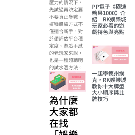
壓力的情況下，
PP電子《極速
先試過再決定要
糖果1000》介
不要真正參戰。
紹｜RK娛樂城
這種體驗方式不
玩家必看的遊
僅適合新手，對
戲特色與亮點
於想評估平台穩
定度、遊戲手感
的老玩家來說，
也是一種超聰明
的試水溫方法。
一起學德州撲
克，RK娛樂城
教你十大牌型
大小順序與比
為什麼
牌技巧
大家都
在找
「娛樂