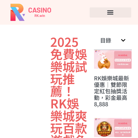
2025
目錄
免費娛
樂城試
玩推
RK娛樂城最新
優惠｜雙節限
薦！
定紅包抽獎活
動，彩金最高
RK娛
8,888
樂城爽
玩百款