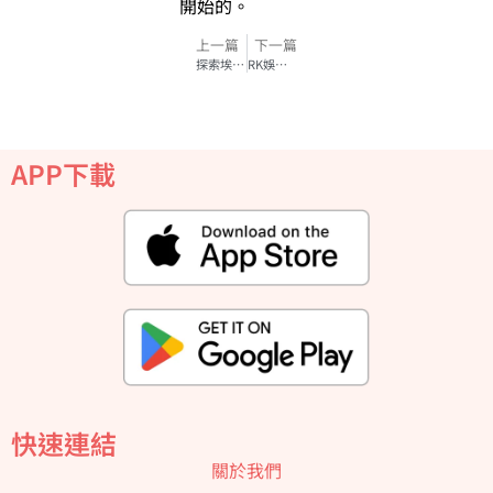
開始的。
上一篇
下一篇
探索埃及艷后神殿的秘密！GB電子10萬倍獎勵就在RK娛樂城等你來拿
RK娛樂城三仙捕魚玩法教學｜新手也能輕鬆中大獎的祕訣公開
APP下載
快速連結
關於我們