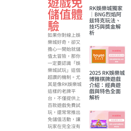
遊戲免
RK娛樂城獨家
儲值體
｜BNG烈焰阿
兹特克玩法、
驗
技巧與獎金解
析
如果你對線上娛
樂城好奇，卻又
擔心一開始就儲
值太冒險，那你
一定要認識「娛
樂城試玩」這個
2025 RK娛樂城
超讚的機制。尤
博雅棋牌遊戲
其是像RK娛樂城
介紹：經典遊
戲與特色全面
這樣的老牌平
解析
台，不僅提供上
百款遊戲免費試
玩，還常常推出
免儲值活動，讓
玩家在完全沒有