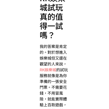
城試玩
真的值
得一試
嗎？
我的答案是肯定
的。對於想進入
娛樂城但又還在
觀望的人來說，
RK娛樂城
的試玩
服務就像是為你
準備的一張安全
門票。不需要花
錢，不用冒風
險，就能實際體
驗上百款遊戲，