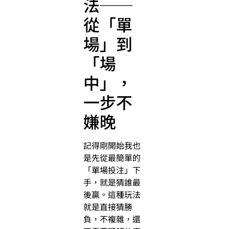
法──
從「單
場」到
「場
中」，
一步不
嫌晚
記得剛開始我也
是先從最簡單的
「單場投注」下
手，就是猜誰最
後贏。這種玩法
就是直接猜勝
負，不複雜，還