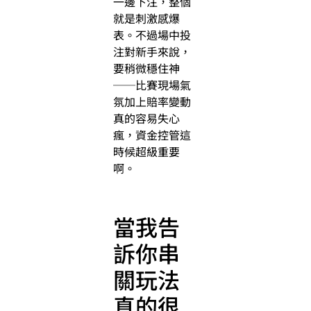
一邊下注，整個
就是刺激感爆
表。不過場中投
注對新手來說，
要稍微穩住神
──比賽現場氣
氛加上賠率變動
真的容易失心
瘋，資金控管這
時候超級重要
啊。
當我告
訴你串
關玩法
真的很