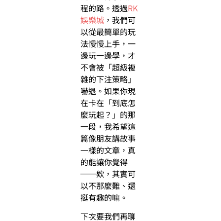
程的路。透過
RK
娛樂城
，我們可
以從最簡單的玩
法慢慢上手，一
邊玩一邊學，才
不會被「超級複
雜的下注策略」
嚇退。如果你現
在卡在「到底怎
麼玩起？」的那
一段，我希望這
篇像朋友講故事
一樣的文章，真
的能讓你覺得
──欸，其實可
以不那麼難、還
挺有趣的嘛。
下次要我們再聊