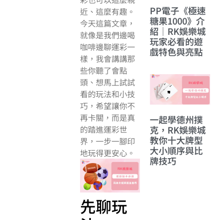
PP電子《極速
近、這麼有趣。
糖果1000》介
今天這篇文章，
紹｜RK娛樂城
就像是我們邊喝
玩家必看的遊
咖啡邊聊運彩一
戲特色與亮點
樣，我會講講那
些你聽了會點
頭、想馬上試試
看的玩法和小技
巧，希望讓你不
再卡關，而是真
一起學德州撲
克，RK娛樂城
的踏進運彩世
教你十大牌型
界，一步一腳印
大小順序與比
地玩得更安心。
牌技巧
先聊玩