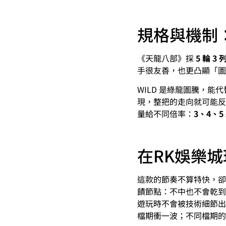
規格與機制
《天龍八部》採
5 輪 3 
手很友善，也更凸顯「圖
WILD 是綠龍圖騰，能
現，整把的走向就可能反轉
量給不同倍率：
3、4、5
在RK娛樂
這款的節奏不算特快，卻
饋節點：不中也不會乾到
遊玩時不會被技術細節出
檔期衝一波；不同檔期的