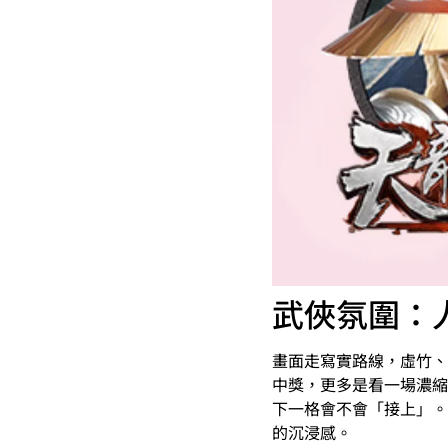
武俠氛圍：
畫面走寫實路線，虛竹、
中獎，更多是看一場濃縮
下一格會不會「接上」。
的沉浸感。