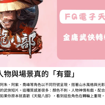
人物與場景真的「有靈」
阿朱、阿紫、喬峰等角色以不同符號呈現，搭著山水風格與光影
的武俠短片。這種質感差很多：顏色不刺、人物神情有戲，配合
如果你原本就喜歡《天龍八部》，看到這些角色在轉輪上重現，