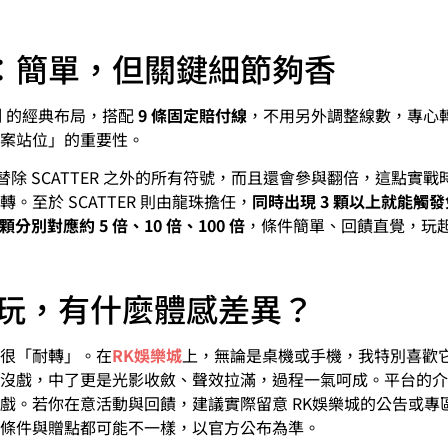
：簡單，但關鍵細節夠香
列
的經典布局，搭配
9 條固定賠付線
，不用另外調整線數，專心
案站位」的重要性。
代替除 SCATTER 之外的所有符號，而且還會參與翻倍，這點實
。至於 SCATTER 則由龍珠擔任，
同時出現 3 顆以上就能觸
 顆分別對應約 5 倍、10 倍、100 倍
，條件簡單、回饋直覺，玩
城玩，有什麼體感差異？
很「耐轉」。在
RK娛樂城
上，無論是桌機或手機，我特別喜歡
沒戲，中了更是光影收斂、聲效拉滿，過程一氣呵成。平台的介
戲。若你在意活動與回饋，建議實際留意 RK娛樂城的公告或專
條件與贈點都可能不一樣，以官方公布為準。