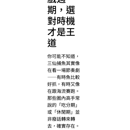
期，選
對時機
才是王
道
你可能不知道，
三仙捕魚其實像
在看一場節奏劇
——有時魚比較
好抓，有時又像
在跟海流賽跑。
那些圈內高手常
說的「吃分期」
或「休閒期」並
非廢話轉來轉
去，確實存在。