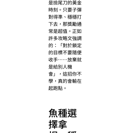
是撿尾刀的黃金
時刻。只要子彈
對得準、穩穩打
下去，那獎勵通
常是超值。正如
許多攻略文強調
的：「對於鎖定
的目標不要隨便
收手……放棄就
是給別人機
會」，這招你不
學，真的會輸在
起跑點。
魚種選
擇拿