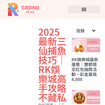
2025
目錄
最新三
仙捕魚
技巧｜
RK娛樂城最新
優惠｜雙節限
RK娛
定紅包抽獎活
動，彩金最高
樂城高
8,888
手攻略
不藏私
你知道嗎，「三