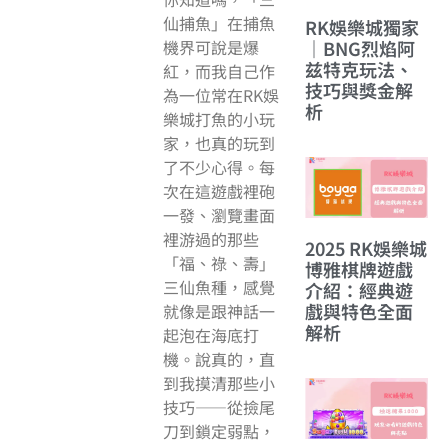
仙捕魚」在捕魚
RK娛樂城獨家
｜BNG烈焰阿
機界可說是爆
兹特克玩法、
紅，而我自己作
技巧與獎金解
為一位常在RK娛
析
樂城打魚的小玩
家，也真的玩到
了不少心得。每
次在這遊戲裡砲
一發、瀏覽畫面
裡游過的那些
2025 RK娛樂城
「福、祿、壽」
博雅棋牌遊戲
三仙魚種，感覺
介紹：經典遊
戲與特色全面
就像是跟神話一
解析
起泡在海底打
機。說真的，直
到我摸清那些小
技巧——從撿尾
刀到鎖定弱點，