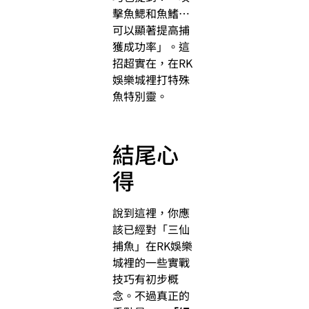
擊魚鰓和魚鰭…
可以顯著提高捕
獲成功率」。這
招超實在，在RK
娛樂城裡打特殊
魚特別靈。
結尾心
得
說到這裡，你應
該已經對「三仙
捕魚」在RK娛樂
城裡的一些實戰
技巧有初步概
念。不過真正的