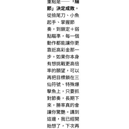
重點是——
「細
節」決定成敗
。
從撿尾刀、小魚
起手、掌握節
奏，到鎖定＋弱
點瞄準，每一個
動作都能讓你更
靠近高彩金那一
步。如果你本身
有想挑戰更高倍
率的願望，可以
再把目標鎖在三
仙符號、特殊爆
擊魚上，只要抓
對節奏，長期下
來，勝率真的會
讓你驚艷。講到
這邊，我已經開
始想了，下次再