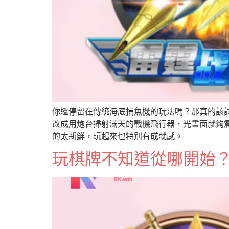
你還停留在傳統海底捕魚機的玩法嗎？那真的該
改成用炮台掃射滿天的戰機飛行器，光畫面就夠
的太新鮮，玩起來也特別有成就感。
玩棋牌不知道從哪開始？