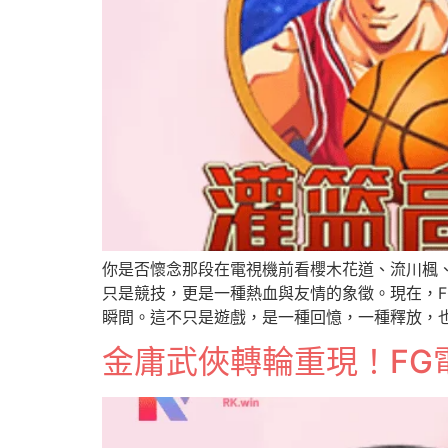
你是否懷念那段在電視機前看櫻木花道、流川楓
只是競技，更是一種熱血與友情的象徵。現在，F
瞬間。這不只是遊戲，是一種回憶，一種釋放，
金庸武俠轉輪重現！FG