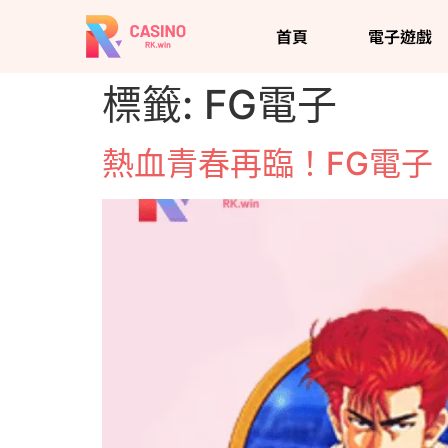
首頁
電子遊戲
標籤:
FG電子
熱血青春再臨！FG電子