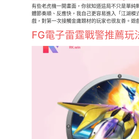
有些老虎機一開畫面，你就知道這局不只是單純轉
體節奏順、反應快，我自己更容易進入「江湖模
戲，對第一次接觸金庸題材的玩家也很友善。遊戲
FG電子雷霆戰警推薦玩